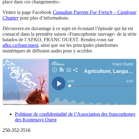
place dans ces changements
».
Visitez la page Facebook
Canadian Parents For French – Castlegar
Chapter
pour plus d’informations.
Découvrez-en davantage à ce sujet en écoutant l’épisode qui lui est
consacré dans la première saison
Francophonie sauvage
de la série
«
»
balados de l’AFKO, FRANC OUEST. Rendez-vous sur
afko.ca/francouest
, ainsi que sur les principales plateformes
numériques de diffusion audio pour y accéder.
Politique de confidentialité de l’Association des francophones
des Kootenays Ouest
250-352-3516