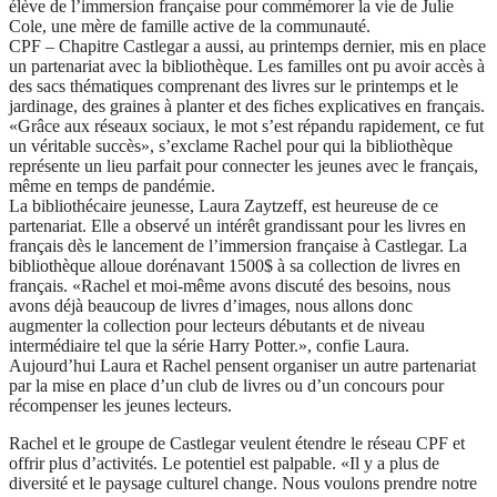
élève de l’immersion française pour commémorer la vie de Julie
Cole, une mère de famille active de la communauté.
CPF – Chapitre Castlegar a aussi, au printemps dernier, mis en place
un partenariat avec la bibliothèque. Les familles ont pu avoir accès à
des sacs thématiques comprenant des livres sur le printemps et le
jardinage, des graines à planter et des fiches explicatives en français.
«Grâce aux réseaux sociaux, le mot s’est répandu rapidement, ce fut
un véritable succès», s’exclame Rachel pour qui la bibliothèque
représente un lieu parfait pour connecter les jeunes avec le français,
même en temps de pandémie.
La bibliothécaire jeunesse, Laura Zaytzeff, est heureuse de ce
partenariat. Elle a observé un intérêt grandissant pour les livres en
français dès le lancement de l’immersion française à Castlegar. La
bibliothèque alloue dorénavant 1500$ à sa collection de livres en
français. «Rachel et moi-même avons discuté des besoins, nous
avons déjà beaucoup de livres d’images, nous allons donc
augmenter la collection pour lecteurs débutants et de niveau
intermédiaire tel que la série Harry Potter.», confie Laura.
Aujourd’hui Laura et Rachel pensent organiser un autre partenariat
par la mise en place d’un club de livres ou d’un concours pour
récompenser les jeunes lecteurs.
Rachel et le groupe de Castlegar veulent étendre le réseau CPF et
offrir plus d’activités. Le potentiel est palpable.
«
Il y a plus de
diversité et le paysage culturel change. Nous voulons prendre notre