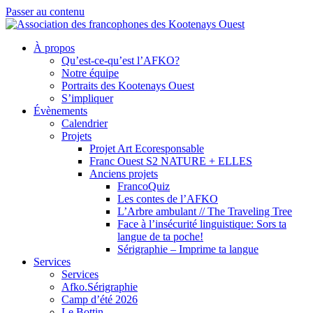
Passer au contenu
À propos
Qu’est-ce-qu’est l’AFKO?
Notre équipe
Portraits des Kootenays Ouest
S’impliquer
Évènements
Calendrier
Projets
Projet Art Ecoresponsable
Franc Ouest S2 NATURE + ELLES
Anciens projets
FrancoQuiz
Les contes de l’AFKO
L’Arbre ambulant // The Traveling Tree
Face à l’insécurité linguistique: Sors ta
langue de ta poche!
Sérigraphie – Imprime ta langue
Services
Services
Afko.Sérigraphie
Camp d’été 2026
Le Bottin