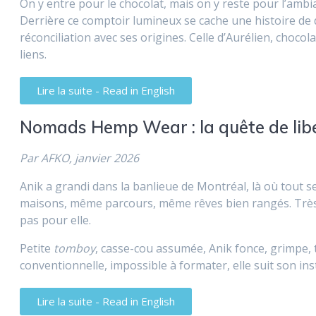
On y entre pour le chocolat, mais on y reste pour l’ambi
Derrière ce comptoir lumineux se cache une histoire de 
réconciliation avec ses origines. Celle d’Aurélien, chocol
liens.
Lire la suite - Read in English
Nomads Hemp Wear : la quête de liber
Par AFKO, janvier 2026
Anik a grandi dans la banlieue de Montréal, là où tout 
maisons, même parcours, même rêves bien rangés. Très tô
pas pour elle.
Petite
tomboy
, casse-cou assumée, Anik fonce, grimpe,
conventionnelle, impossible à formater, elle suit son inst
Lire la suite - Read in English