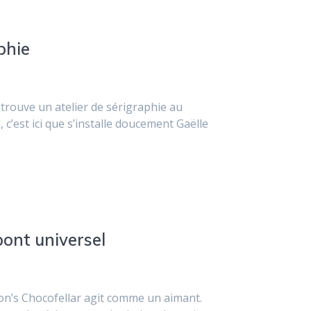
phie
 trouve un atelier de sérigraphie au
, c’est ici que s’installe doucement Gaëlle
pont universel
son’s Chocofellar agit comme un aimant.