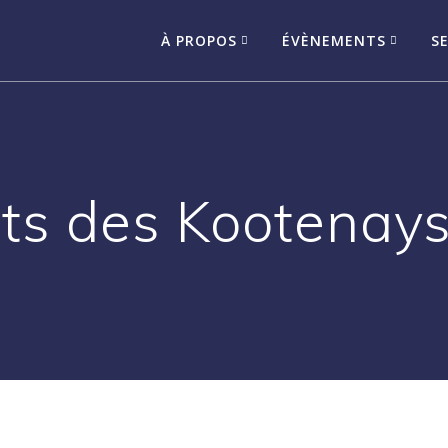
À PROPOS
ÉVÈNEMENTS
S
its des Kootenay