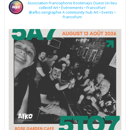
Association Francophone Kootenays Ouest
Un lieu
collectif
Art • Événements • FrancoFun!
@afko.serigraphie
A community hub
Art • Events •
FrancoFun!