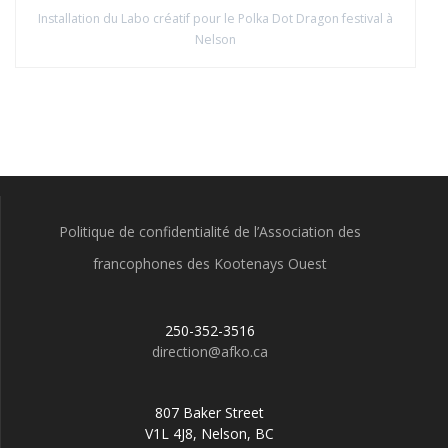
Installation du Labo créatif pour le Polka Dot Dragon festival à
Nelson
Politique de confidentialité de l’Association des
francophones des Kootenays Ouest
250-352-3516
direction@afko.ca
807 Baker Street
V1L 4J8, Nelson, BC