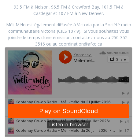
93.5 FM à Nelson, 96.5 FM à Crawford Bay, 101.5 FM à
Castlegar et 107 FM à New Denver.
Méli Mélo est également diffusée à Victoria par la Société radio
communautaire Victoria (CILS 107.9). Si vous souhaitez vous
joindre le temps d’une émission, contactez-nous au 250-352-
3516 ou au coordination@afko.ca