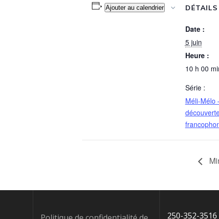
DÉTAILS
Ajouter au calendrier
Date :
5 juin
Heure :
10 h 00 mi
Série :
Méli-Mélo 
découverte
francophoni
Min
250-352-3516
Politique de confidentialité de