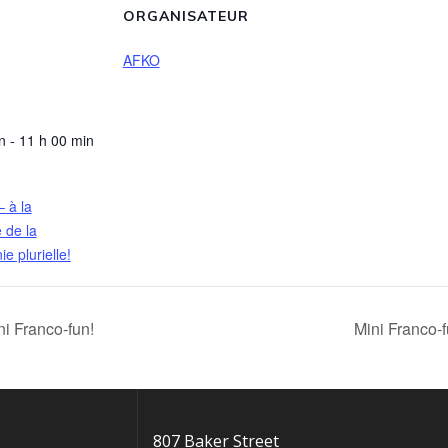
ORGANISATEUR
AFKO
n - 11 h 00 min
– à la
 de la
e plurielle!
i Franco-fun!
Mini Franco-
807 Baker Street