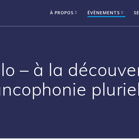
À PROPOS
ÉVÈNEMENTS
S
lo – à la découver
ancophonie pluriel