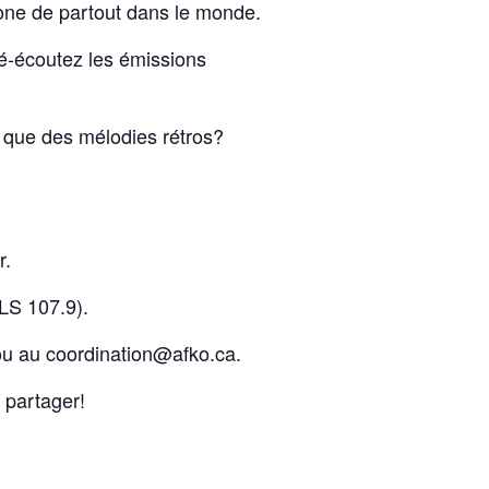
hone de partout dans le monde.
Ré-écoutez les émissions
 que des mélodies rétros?
r.
ILS 107.9).
ou au coordination@afko.ca.
 partager!