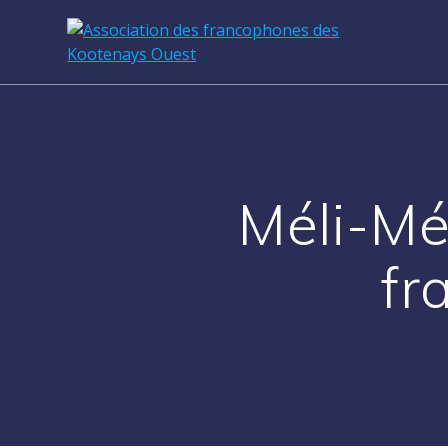
Passer
au
contenu
Méli-Mé
fr