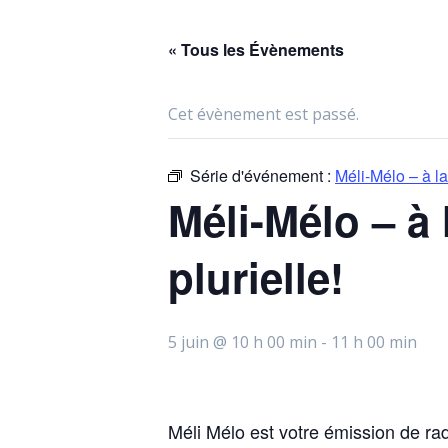
« Tous les Évènements
Cet évènement est passé.
Série d'événement :
Méli-Mélo – à la
Méli-Mélo – à
plurielle!
5 juin @ 10 h 00 min
-
11 h 00 min
Méli Mélo est votre émission de r