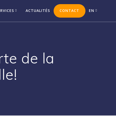
ERVICES
ACTUALITÉS
CONTACT
EN
te de la
le!