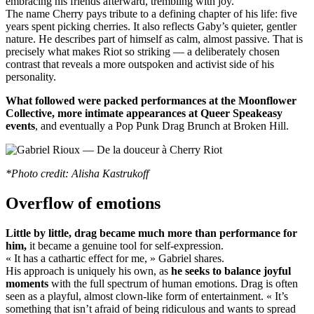
embracing his friends afterward, trembling with joy.
The name Cherry pays tribute to a defining chapter of his life: five
years spent picking cherries. It also reflects Gaby’s quieter, gentler
nature. He describes part of himself as calm, almost passive. That is
precisely what makes Riot so striking — a deliberately chosen
contrast that reveals a more outspoken and activist side of his
personality.
What followed were packed performances at the Moonflower
Collective, more intimate appearances at Queer Speakeasy
events
, and eventually a Pop Punk Drag Brunch at Broken Hill.
*Photo credit: Alisha Kastrukoff
Overflow of emotions
Little by little, drag became much more than performance for
him,
it became a genuine tool for self-expression.
« It has a cathartic effect for me, » Gabriel shares.
His approach is uniquely his own, as
he seeks to balance joyful
moments
with the full spectrum of human emotions. Drag is often
seen as a playful, almost clown-like form of entertainment. « It’s
something that isn’t afraid of being ridiculous and wants to spread