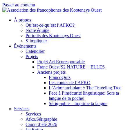
Passer au contenu
À propos
Qu’est-ce-qu’est l’AFKO?
Notre équipe
Portraits des Kootenays Ouest
S’impliquer
Évènements
Calendrier
Projets
Projet Art Ecoresponsable
Franc Ouest S2 NATURE + ELLES
Anciens projets
FrancoQuiz
Les contes de l’AFKO
L’Arbre ambulant // The Traveling Tree
Face à l’insécurité linguistique: Sors ta
langue de ta poche!
Sérigraphie – Imprime ta langue
Services
Services
Afko.Sérigraphie
Camp d’été 2026
Le Bottin