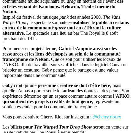
communauté multidisciplinaire du
drag
en mettant de l’avant
des
artistes venant de Kamloops, Kelowna, Trail et même du
Yukon.
Inspiré du festival de musique
punk
des années 2000,
The Vans
Warped Tour
, le spectacle souhaite
sensibiliser le public à certains
enjeux de la communauté
queer
tout en célébrant la culture
alternative.
Le spectacle aura lieu au bar The Royal le 8 août
prochain dès 19 h.
Pour mener ce projet à terme,
Gabriel s’appuie aussi sur les
ressources et les liens développés au sein de la communauté
francophone
de Nelson
. Que ce soit pour utiliser les locaux de
l’AFKO afin de travailler sur ses affiches dans le logiciel Canva ou
bricoler un costume, Gaby pense que le partage est une valeur
importante dans une communauté.
Gaby croit qu’une
personne créative se doit d’être fière
, mais
qu’elle n’a pas à porter seule le fardeau des doutes et des peurs. Son
expérience démontre qu’un espace communautaire comme
l’AFKO,
qui soutient des projets créatifs de tout genre
, représente un
soutien essentiel pour la communauté francophone.
Vous pouvez suivre Cherry Riot sur Instagram :
@
cherry.riot.rx
Les
billets pour
The Warped Tour Drag Show
seront en vente sur
le site web du bar The Royal à venir bientôt!