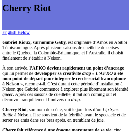
Cherry Riot
English Below
Gabriel Rioux, surnommé Gaby,
est originaire d’Amos en Abitibi-
Témiscamingue. Après plusieurs saisons de cueillette de cerises
entre le Québec, la Colombie-Britannique, et l’Australie, il choisit
finalement de s’établir à Nelson.
À son arrivée,
l’AFKO devient rapidement un point d’ancrage
qui lui permet de
développer sa créativité
drag « L’AFKO
a été
mon point de départ pour intégrer le cercle social francophone
à Nelson »
, raconte-t-il. C’est durant cette période d’installation à
Nelson que Gabriel commence à explorer plus librement son identité
queer
. Après ces saisons de cueillette, il fait son coming out et
découvre tranquillement l’univers du
drag
.
Cherry Riot
, son nom de scène, voit le jour lors d’un
Lip Sync
Battle
à Nelson. Il se souvient de la fébrilité avant le spectacle et de
serrer ses amis dans ses bras après, en tremblant de joie.
Cherry
fait référence à une époque marquante de sa vie
: cinq