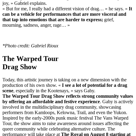
joy, » Gabriel explains.
« But for me, I really had a different vision of drag… » he says. «
It
can be a vehicle for performances that are more visceral and
that tap into emotions that are harder to express;
grief,
mourning, sadness, anger, rage… »
*Photo credit: Gabriel Rioux
The Warped Tour
Drag Show
Today, this artistic journey is taking on a new dimension with the
production of his own show. «
I see a lot of potential for a drag
scene
, especially in the Kootenays, » says Gaby.
The Warped Tour Drag Show reflects strong community values
by offering an affordable and festive experience
. Gaby is actively
involved in the multidisciplinary drag community, showcasing
performers from Kamloops, Kelowna, Trail, and even the Yukon.
Inspired by the early-2000s punk music festival The Vans Warped
Tour, the show aims to raise awareness around issues affecting the
queer community while celebrating alternative culture. The
performance will take place at
The Royal on August 8 starting at