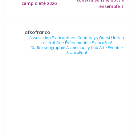
camp d’été 2026
ensemble
afkofranco
Association Francophone Kootenays Ouest
Un lieu
collectif
Art • Événements • FrancoFun!
@afko.serigraphie
A community hub
Art • Events •
FrancoFun!