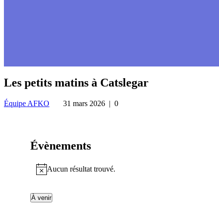
Les petits matins à Catslegar
Équipe AFKO
31 mars 2026
|
0
Évènements
Aucun résultat trouvé.
Notice
À venir
Sélectionnez
la