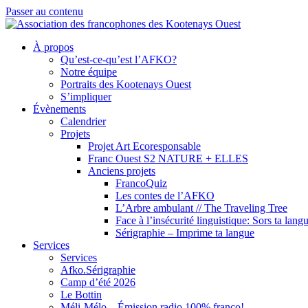
Passer au contenu
À propos
Qu’est-ce-qu’est l’AFKO?
Notre équipe
Portraits des Kootenays Ouest
S’impliquer
Évènements
Calendrier
Projets
Projet Art Ecoresponsable
Franc Ouest S2 NATURE + ELLES
Anciens projets
FrancoQuiz
Les contes de l’AFKO
L’Arbre ambulant // The Traveling Tree
Face à l’insécurité linguistique: Sors ta lang
Sérigraphie – Imprime ta langue
Services
Services
Afko.Sérigraphie
Camp d’été 2026
Le Bottin
Méli-Mélo – Émission radio 100% franco!