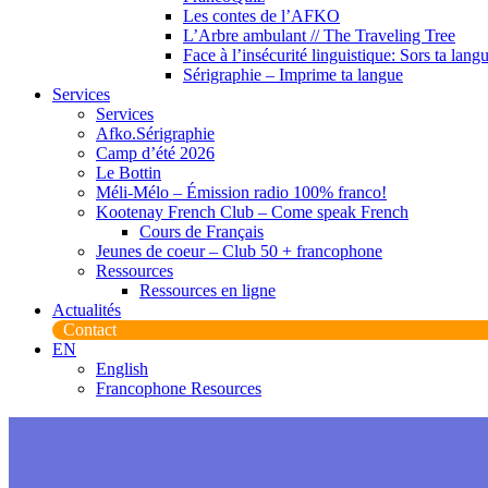
Les contes de l’AFKO
L’Arbre ambulant // The Traveling Tree
Face à l’insécurité linguistique: Sors ta lang
Sérigraphie – Imprime ta langue
Services
Services
Afko.Sérigraphie
Camp d’été 2026
Le Bottin
Méli-Mélo – Émission radio 100% franco!
Kootenay French Club – Come speak French
Cours de Français
Jeunes de coeur – Club 50 + francophone
Ressources
Ressources en ligne
Actualités
Contact
EN
English
Francophone Resources