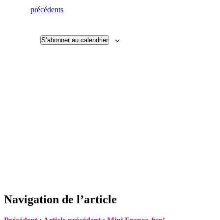
date
Évènements
précédents
S’abonner au calendrier
Navigation de l’article