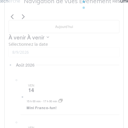
Évènements
Navigation de vues Évènement
Recherche
Résum
Aujourd’hui
À venir
À venir
Sélectionnez la date
Août 2026
VEN
14
15 h 00 min
-
17 h 00 min
Mini Franco-fun!
VEN