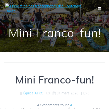
Passer
au
contenu
Mini Franco-fun!
Mini Franco-fun!
Équipe AFKO
31 mars 2026
|
0
4 évènements found.