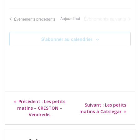
Aujourd’hui
Évènements
suivants
Évènements
précédents
S’abonner au calendrier
Navigation
Article
Précédent :
Les petits
Article
Suivant :
Les petits
de
précédent
matins – CRESTON –
suivant
matins à Catslegar
:
Vendredis
:
l’article