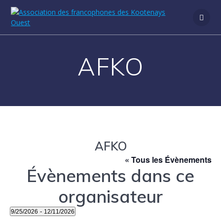
Passer
au
contenu
AFKO
AFKO
« Tous les Évènements
Évènements dans ce
organisateur
 - 
9/25/2026
12/11/2026
Sélectionnez