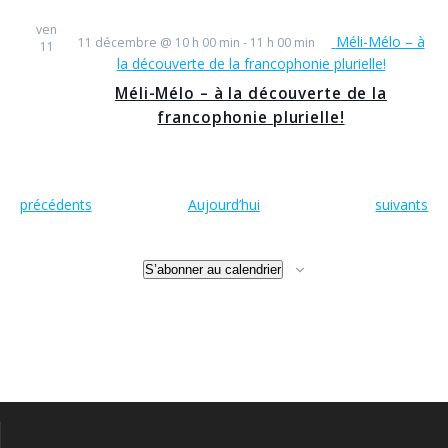
ven
Méli-Mélo – à
11 décembre @ 10 h 00 min
-
11 h 00 min
11
la découverte de la francophonie plurielle!
Méli-Mélo – à la découverte de la
francophonie plurielle!
É
É
précédents
Aujourd’hui
suivants
v
v
è
è
n
n
S’abonner au calendrier
e
e
m
m
e
e
n
n
t
t
s
s